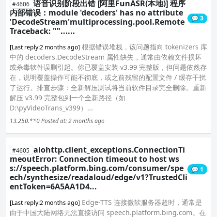
语音识别阶段出错 [阿里FunASR(本地)] 程序
#4606
内部错误：module 'decoders' has no attribute
💬 3
'DecodeStream'multiprocessing.pool.Remote
Traceback: ""......
根据错误堆栈，该问题指向 tokenizers 库
[Last reply:2 months ago]
中的 decoders.DecodeStream 属性缺失，通常由依赖文件损坏
或杀毒软件误删引起。你已覆盖安装 v3.99 完整版，但问题依然存
在，说明覆盖操作可能不彻底，或之前残留的配置文件 / 缓存干扰
了运行。排查步骤：全新解压测试将当前软件目录完全删除。重新
解压 v3.99 完整包到一个全新路径（如
D:\pyVideoTrans_v399）...
13.250.**0
Posted at: 2 months ago
aiohttp.client_exceptions.ConnectionTi
#4605
meoutError: Connection timeout to host ws
s://speech.platform.bing.com/consumer/spe
💬 1
ech/synthesize/readaloud/edge/v1?TrustedCli
entToken=6A5AA1D4...
Edge-TTS 连接微软服务器超时，通常是
[Last reply:2 months ago]
由于中国大陆网络无法直接访问 speech.platform.bing.com。在