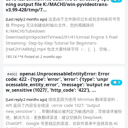
ning output file K:/MACHI/win-pyvideotrans-
v3.99-428/tmp/7...
这是由于文件路径过长或包含特殊符号导
[Last reply:2 months ago]
致 ffmpeg 无法创建临时输出文件。您的视频路径
K:/MACHI/Tubedown
Download/pinkpocketTV/new2/01/41/Unreal Engine 5 Pixel
Streaming- Step-by-Step Tutorial for Beginners-
[HaK2H1A88dg].mp4 包含大量特殊字符（-、[、]、空格...
183.14.**6
Posted at: 2 months ago
openai.UnprocessableEntityError: Error
#4602
code: 422 - {'type': 'error', 'error': {'type': 'unpr
💬 1
ocessable_entity_error', 'message': 'output ne
w_sensitive (1027)', 'http_code': '422'}, ...
报错是因为使用 Minimax 翻译渠道时，
[Last reply:2 months ago]
API 返回了内容安全错误（error code 1027: "output
new_sensitive"），即翻译输出被判定为敏感内容，导致请求被拒
绝。解决方法：更换翻译渠道：建议切换到 DeepSeek、
ChatGPT、Google 等更稳定的渠道。在软件菜单中选择其他 AI