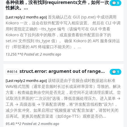
各种依赖，没有找到requirements文件，如何一次
💬 9
性解决。...
首先确认已在 GUI (sp.exe) 中成功调用
[Last reply:2 months ago]
Kokoro 一次，这会在软件配置中写入相应设置。 然后在 CLI 中调
用时需指定正确的 --tts_type 编号（该编号可在 GUI 中查看
Kokoro 在下拉列表中的顺序，或直接查看软件配置目录下的
set.ini 文件找到 tts_type 值）。 确保 Kokoro 的 API 服务保持运
行（即部署的 API 终端窗口不能关闭）。...
13.250.**0
Posted at: 2 months ago
struct.error: argument out of range...
#4614
💬 1
该错误是由于音频合成时数据超出标准
[Last reply:2 months ago]
WAV格式范围（通常是音频时长过长或采样率异常）导致的。解决
方案：检查磁盘剩余空间是否充足，若空间不足请清理后重试。尝
试取消主界面的“二次识别”选项，降低音频处理压力。进入菜单 →
工具 → 高级选项 → 字幕配音调整，将“并发配音线程数”设为1，
减少并发冲突。如果启用过“视频慢速”或“配音加速”，请暂时关闭
后再试。更换其他配音渠道（如Edge-TTS）观察是否仍...
95.40.**2
Posted at: 2 months ago