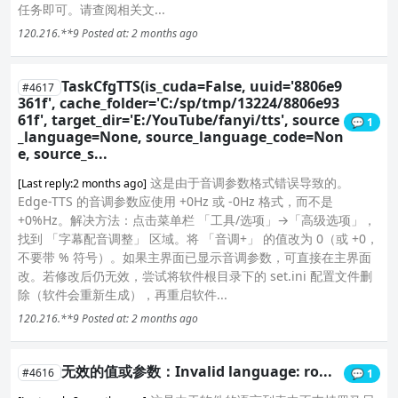
任务即可。请查阅相关文...
120.216.**9
Posted at: 2 months ago
TaskCfgTTS(is_cuda=False, uuid='8806e9
#4617
361f', cache_folder='C:/sp/tmp/13224/8806e93
61f', target_dir='E:/YouTube/fanyi/tts', source
💬 1
_language=None, source_language_code=Non
e, source_s...
这是由于音调参数格式错误导致的。
[Last reply:2 months ago]
Edge-TTS 的音调参数应使用 +0Hz 或 -0Hz 格式，而不是
+0%Hz。解决方法：点击菜单栏 「工具/选项」→「高级选项」，
找到 「字幕配音调整」 区域。将 「音调+」 的值改为 0（或 +0，
不要带 % 符号）。如果主界面已显示音调参数，可直接在主界面
改。若修改后仍无效，尝试将软件根目录下的 set.ini 配置文件删
除（软件会重新生成），再重启软件...
120.216.**9
Posted at: 2 months ago
无效的值或参数：Invalid language: ro...
#4616
💬 1