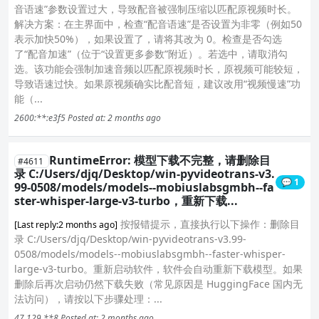
音语速”参数设置过大，导致配音被强制压缩以匹配原视频时长。
解决方案：在主界面中，检查“配音语速”是否设置为非零（例如50
表示加快50%），如果设置了，请将其改为 0。检查是否勾选
了“配音加速”（位于“设置更多参数”附近）。若选中，请取消勾
选。该功能会强制加速音频以匹配原视频时长，原视频可能较短，
导致语速过快。如果原视频确实比配音短，建议改用“视频慢速”功
能（...
2600:**:e3f5
Posted at: 2 months ago
RuntimeError: 模型下载不完整，请删除目
#4611
录 C:/Users/djq/Desktop/win-pyvideotrans-v3.
💬 1
99-0508/models/models--mobiuslabsgmbh--fa
ster-whisper-large-v3-turbo，重新下载...
按报错提示，直接执行以下操作：删除目
[Last reply:2 months ago]
录 C:/Users/djq/Desktop/win-pyvideotrans-v3.99-
0508/models/models--mobiuslabsgmbh--faster-whisper-
large-v3-turbo。重新启动软件，软件会自动重新下载模型。如果
删除后再次启动仍然下载失败（常见原因是 HuggingFace 国内无
法访问），请按以下步骤处理：...
47.129.**8
Posted at: 2 months ago