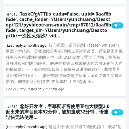
TaskCfgVTT(is_cuda=False, uuid='0aaf6b
#4613
f6de', cache_folder='/Users/yunchuang/Deskt
op/121/pyvideotrans-main/tmp/87012/0aaf6b
💬 1
f6de', target_dir='/Users/yunchuang/Deskto
p/tk/一次性灭烟沙/_vid...
核心原因：语音识别（faster-whisper）
[Last reply:2 months ago]
返回了空结果，导致后续分割处理时出现除零错误。通常是因为视
频中没有检测到有效的人声，或 VAD 参数设置过于严格，将所有
音频片段都判断为静音。解决方案确认视频是否包含可识别的人声
用播放器听一下原始视频/音频，确保有清晰的说话声（非纯背景
音乐或完全静音）。如果视频很短或是纯音乐，识别结果为空是正
常的。调整语音识别参数 在菜单栏 工具/选项 → ...
124.217.**2
Posted at: 2 months ago
您好开发者，字幕配语音使用豆包大模型2.0
#4612
配出来的声音原本52分钟，被加速成32分钟，语速
💬 1
过快无法使用...
这是由于“配音加速”功能被启用，或者“配
[Last reply:2 months ago]