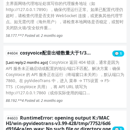
主界面网络代理地址处填写你的代理服务地址（如
http://127.0.0.1:7890），确保代理运行正常。如果已配置代理仍
超时，请检查代理是否支持 WebSocket 连接，或更换其他代理节
点。如无需代理（海外用户），请检查本地网络是否稳定，或暂时
关闭防火墙/安全软件重...
58.177.**7
Posted at: 2 months ago
cosyvoice配音出错数量大于1/3...
#4604
💬 1
CosyVoice 返回 404 错误，通常是因为
[Last reply:2 months ago]
API 服务未正确启动或配置的地址/端口不匹配。解决方案：确保
CosyVoice 的 API 服务正在运行（终端窗口未关闭），默认端口为
7860。在 pyVideoTrans 中，进入 菜单 → TTS设置 → F5-
TTS（CosyVoice 共用），将 API URL 填写为
http://127.0.0.1:7860（或你实际使用的端口...
88.192.**4
Posted at: 2 months ago
RuntimeError: opening output K:/MAC
#4603
HI/win-pyvideotrans-v3.99-428/tmp/7752/6d6
d9164ca/en.wav: No such file or directory ope
💬 1