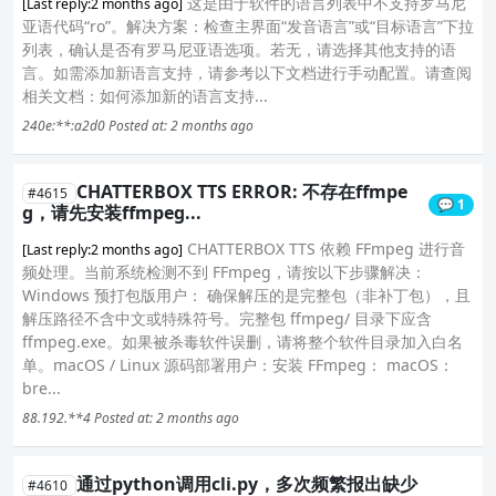
这是由于软件的语言列表中不支持罗马尼
[Last reply:2 months ago]
亚语代码“ro”。解决方案：检查主界面“发音语言”或“目标语言”下拉
列表，确认是否有罗马尼亚语选项。若无，请选择其他支持的语
言。如需添加新语言支持，请参考以下文档进行手动配置。请查阅
相关文档：如何添加新的语言支持...
240e:**:a2d0
Posted at: 2 months ago
CHATTERBOX TTS ERROR: 不存在ffmpe
#4615
💬 1
g，请先安装ffmpeg...
CHATTERBOX TTS 依赖 FFmpeg 进行音
[Last reply:2 months ago]
频处理。当前系统检测不到 FFmpeg，请按以下步骤解决：
Windows 预打包版用户： 确保解压的是完整包（非补丁包），且
解压路径不含中文或特殊符号。完整包 ffmpeg/ 目录下应含
ffmpeg.exe。如果被杀毒软件误删，请将整个软件目录加入白名
单。macOS / Linux 源码部署用户：安装 FFmpeg： macOS：
bre...
88.192.**4
Posted at: 2 months ago
通过python调用cli.py，多次频繁报出缺少
#4610