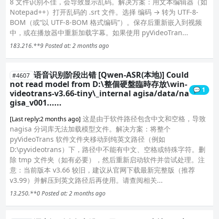
8 文件识别不佳，会导致显示乱码。解决方案：用文本编辑器（如
Notepad++）打开乱码的 .srt 文件。选择 编码 → 转为 UTF-8-
BOM（或“以 UTF-8-BOM 格式编码”）。保存后重新嵌入到视频
中，或在播放器中重新加载字幕。如果使用 pyVideoTran...
183.216.**9
Posted at: 2 months ago
语音识别阶段出错 [Qwen-ASR(本地)] Could
#4607
not read model from D:\整個硬盤臨時存放\win-
💬 1
videotrans-v3.66-tiny\_internal agisa/data/na
gisa_v001......
这是由于软件路径包含中文和空格，导致
[Last reply:2 months ago]
nagisa 分词库无法加载模型文件。解决方案：将整个
pyVideoTrans 软件文件夹移动到纯英文路径（例如
D:\pyvideotrans）下，路径中不能有中文、空格或特殊字符。删
除 tmp 文件夹（如有必要），然后重新启动软件并尝试处理。注
意：当前版本 v3.66 较旧，建议从官网下载最新完整版（推荐
v3.99）并解压到英文路径后再使用。请查阅相关...
13.250.**0
Posted at: 2 months ago