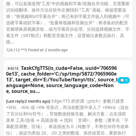
频，可以直接使用“工具”中的视频和字幕/音频合并功能，无需重新
识别或翻译。操作方法在软件左侧找到 “工具” 面板。根据需要选
择：“将视频和srt字幕合并”：将已有的字幕文件嵌入到视频中（可
选硬字幕或软字幕）。“批量将视频和音频合并”：将准备好的配音
音频替换原视频音轨，或与字幕异步处理。分别选择视频文件、字
幕文件（SRT格式）和配音音频文件，设置输出参数后执行。高
级...
124.112.**5
Posted at: 2 months ago
TaskCfgTTS(is_cuda=False, uuid='706596
#4618
0e13', cache_folder='C:/sp/tmp/5872/7065960e
13', target_dir='E:/YouTube/fanyi/tts', source_l
💬 1
anguage=None, source_language_code=Non
e, source_su...
Edge-TTS 的音调（pitch）参数只接受
[Last reply:2 months ago]
+XHz、-XHz 或 +X% 等形式，而当前配置中录入了 +0%Hz（混合
了百分比和Hz符号），导致数据校验失败。解决方案：点击顶部
菜单 工具/选项 → 高级选项 → 找到 「音调+」 参数（通常在「字
幕配音调整」区域）。将该值改为 0（纯数字，不带任何符号或单
位），或设为类似 20、-20 之类的数值。保存设置后，重新执行