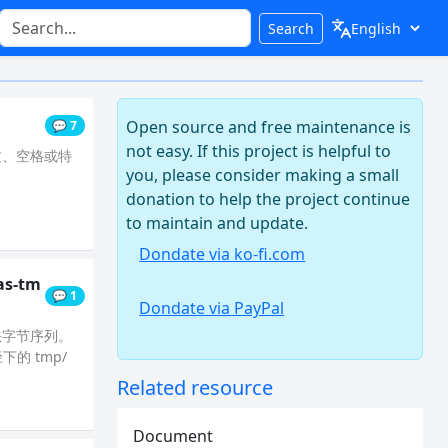
Search
Open source and free maintenance is
💬 7
not easy. If this project is helpful to
文、空格或特
you, please consider making a small
donation to help the project continue
to maintain and update.
Dondate via ko-fi.com
as-tm
💬 1
Dondate via PayPal
非法字节序列。
下的 tmp/
Related resource
Document