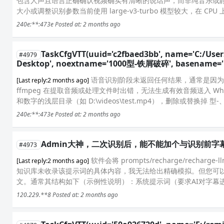
包含人声且语言正确确认视频确实有清晰的说话声，而非纯音乐或静
大小或调整识别参数当前使用 large-v3-turbo 模型较大，在 
240e:**:473e
Posted at: 2 months ago
TaskCfgVTT(uuid='c2fbaed3bb', name='C:/Us
#4979
Desktop', noextname='1000型-铁屑破碎', basename='10
语音识别阶段未返回任何结果，通常是因为 
[Last reply:2 months ago]
ffmpeg 在提取音频或处理文件时出错，无法生成有效音频送入 W
和数字的浅层目录（如 D:\videos\test.mp4），删除或替换掉 型-、
240e:**:473e
Posted at: 2 months ago
Admin大神，二次识别后，能不能加个与识别前字幕
#4973
软件会将 prompts/recharge/rech
[Last reply:2 months ago]
知识库未收录该提示词的具体内容，我无法给出精确模拟。但您可以直接打开软件安
文。通常其结构如下（示例性说明）：系统提示词（要求AI对字幕进行
120.229.**8
Posted at: 2 months ago