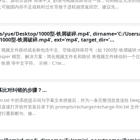
音。源语言选择“简体中文”必须与视频实际语言一致，否则模型无法识
CPU 上可能因内存不足或耗时过长导致子进程崩溃返回空。建议先...
ers/yue/Desktop/1000型-铁屑破碎.mp4', dirname='C:/Users
00型-铁屑破碎.mp4', ext='mp4', target_dir='...
视频文件路径或名称包含中文、空格或特殊符号（如 1000型-铁屑破碎.
hisper 模型。解决方案：简化视频文件名和路径 将视频文件移动到一个
铁屑 等中文字符。 示例：C:\te...
比对纠错的步骤？...
arge-llm.txt 中的系统提示词与字幕文本拼接后，作为一条完整消息发送给 Dee
装目录下的 prompts/recharge/recharge-llm.txt 
重新断句、修...