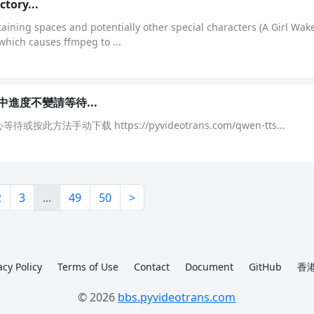
ctory...
taining spaces and potentially other special characters (A Girl Wak
which causes ffmpeg to ...
載中進度不變請等待...
此方法手动下载 https://pyvideotrans.com/qwen-tts...
2
3
...
49
50
>
acy Policy
Terms of Use
Contact
Document
GitHub
香港
© 2026
bbs.pyvideotrans.com