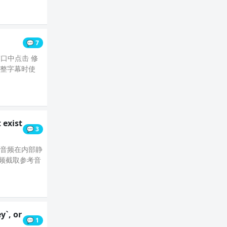
💬 7
窗口中点击 修
完整字幕时使
 exist
💬 3
 的参考音频在内部静
视频截取参考音
y`, or
💬 1