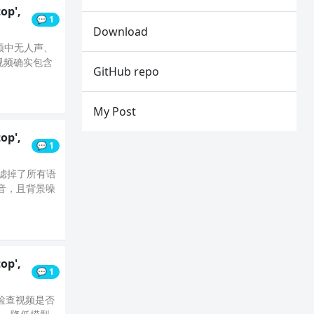
op',
💬 1
Download
音频中无人声、
视频确实包含
GitHub repo
My Post
op',
💬 1
过滤掉了所有语
音，且背景噪
op',
💬 1
：检查视频是否