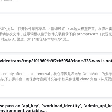
提示词的方法：打开软件顶部菜单 → 翻译设置 → 本地大模型设置。在弹出
修改文件，提示词模板位于软件安装目录下的 prompts/srt/（发送
应各 AI 渠道。对于“兼容AI/本地模型”渠...
yvideotrans/tmp/101960/b9f2cb5954/clone-333.wav is not
o is empty after silence removal，核心原因是发送给 OmniVoice
下步骤排查：确保参考音频时长达标 如果你使用 clone 角色（从原
..
se pass an `api_key`, `workload_identity`, `admin_api_ke
nvironment variable....