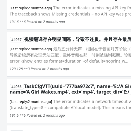
The error indicates a missing API key fo
[Last reply:2 months ago]
The traceback shows Missing credentials – no API key was pro
191.6.**6
Posted at: 2 months ago
视频翻译存在明显间隔，导致不连贯。并且存在最后一
#4967
最后五分钟无声，根因在于音画对齐阶段（Aud
[Last reply:2 months ago]
导致后续所有处理无法匹配，最终音频在那一时刻被强制截断。诊断步骤
error -show_entries format=duration -of default=noprint_w...
129.128.**3
Posted at: 2 months ago
TaskCfgVTT(uuid='777ba972c7', name='E:/A Gir
#4966
name='A Girl Wakes.mp4', ext='mp4', target_dir='E:/
The error indicates a network timeout wh
[Last reply:2 months ago]
(translate_type=8 – compatible AI/local model). This means the 
191.6.**6
Posted at: 2 months ago