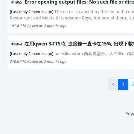
Error opening output files: No such file or dire
#4965
The error is caused by the file path con
[Last reply:2 months ago]
Restaurant and Meets 6 Handsome Boys, but one of them...), 
191.6.**6
Posted at: 2 months ago
在用qwen 3-TTS時, 進度條一直卡在15%, 出現下
#4964
base和custom 两套模型合计大约8G，耐心等待或按
[Last reply:2 months ago]
210.6.**0
Posted at: 2 months ago
<
1
Priv