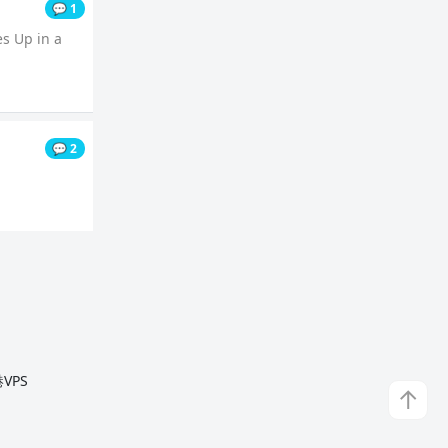
💬 1
es Up in a
💬 2
VPS
↑