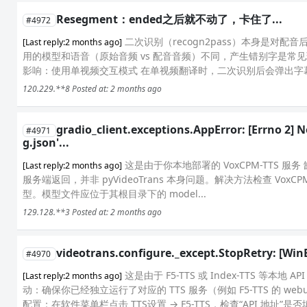
Resegment：ended之后就不动了，卡住了...
#4972
二次识别（recogn2pass）本身是对
[Last reply:2 months ago]
用的模型和语音（原始音频 vs 配音音频）不同，产生错别字是
影响：使用单视频交互模式 在单视频翻译时，二次识别后会弹出字幕编
120.229.**8
Posted at: 2 months ago
gradio_client.exceptions.AppError: [Errno 2] 
#4971
g.json'...
这是由于你本地部署的 VoxCPM-TTS 服务 缺少模型
[Last reply:2 months ago]
服务端返回，并非 pyVideoTrans 本身问题。解决方法检查 VoxCP
型。模型文件应位于其根目录下的 model...
129.128.**3
Posted at: 2 months ago
videotrans.configure._except.StopRetr
#4970
这是由于 F5-TTS 或 Index-TTS
[Last reply:2 months ago]
动：确保你已经独立运行了对应的 TTS 服务（例如 F5-TTS 的 web
配置：在软件菜单栏点击 TTS设置 → F5-TTS，检查“API 地址”是否