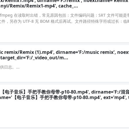
ix/Remix1.mp4', dirname='F:/remix', noextname='Remix1
anyi/Remix/Remix1-mp4', cache_...
ffmpeg 在读取时出错，常见原因包括：文件编码问题：SRT 文件可能是带
打开该文件，另存为 UTF-8 无 BOM 格式后再试。文件路径特殊字符或过长：
c remix/Remix (1).mp4', dirname='F:/music remix', no
target_dir='F:/_video_out/m...
日志。...
:/混音/【电子音乐】手把手教你母带-p10-80.mp4', dirname='F:/混音'
e='【电子音乐】手把手教你母带-p10-80.mp4', ext='mp4', t