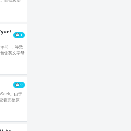
别。降低模型
/yue/
💬 1
mp4），导致
仅包含英文字母
💬 9
pSeek。由于
文件查看完整原