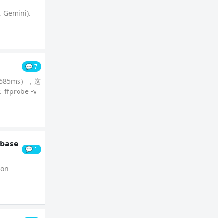
, Gemini).
💬 7
685ms），这
obe -v
 base
💬 1
ion