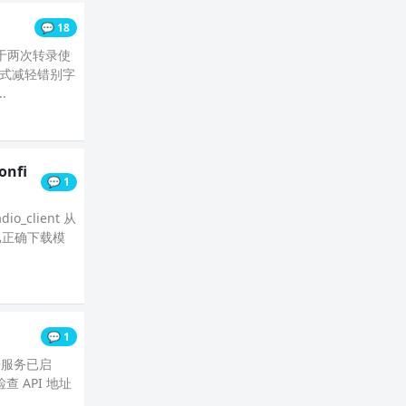
💬 18
由于两次转录使
方式减轻错别字
.
onfi
💬 1
o_client 从
）已正确下载模
💬 1
后端服务已启
查 API 地址