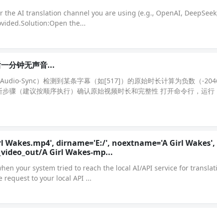
r the AI translation channel you are using (e.g., OpenAI, DeepSeek
vided.Solution:Open the...
分钟无声音...
io-Sync）检测到某条字幕（如[517]）的原始时长计算为负数（-204
（建议按顺序执行）确认原始视频时长和完整性 打开命令行，运行：ffpr
l Wakes.mp4', dirname='E:/', noextname='A Girl Wakes',
_video_out/A Girl Wakes-mp...
en your system tried to reach the local AI/API service for translat
request to your local API ...