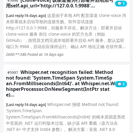
[Clone-Voice] 该渠道需另行部署并启动后可
#5998
💬 1
用self.api_url='http://127.0.0.1:9988'...
这是由于本地 API 配音渠道 clone-voice 尚
[Last reply:16 days ago]
未部署或未启动导致的连接失败。软件尝试连接
http://127.0.0.1:9988，但服务不存在。解决方法：部署并启动
clone-voice 服务 前往 clone-voice 的官方仓库（例如
GitHub），按照其文档完成本地部署并启动 API 服务。默认监听
端口为 9988，启动后应保持运行。确认 API 地址正确 在软件菜...
2600:**:58b
Posted at: 16 days ago
Whisper.net recognition failed: Method
#5997
not found: 'System.TimeSpan System.TimeSp
an.FromMilliseconds(Int64)'. at Whisper.net.W
💬 1
hisperProcessor.OnNewSegment(IntPtr stat
e)...
Whisper.net 报错 Method not found:
[Last reply:16 days ago]
'System.TimeSpan
System.TimeSpan.FromMilliseconds(Int64)' 的根本原因是系统
中安装的 .NET 运行时版本过低，缺少该 API 重载（该方法在
.NET 6+ 中才支持 Int64 参数）。解决方案：安装 .NET 8.0