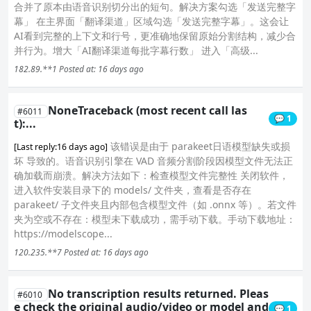
合并了原本由语音识别切分出的短句。解决方案勾选「发送完整字
幕」 在主界面「翻译渠道」区域勾选「发送完整字幕」。这会让
AI看到完整的上下文和行号，更准确地保留原始分割结构，减少合
并行为。增大「AI翻译渠道每批字幕行数」 进入「高级...
182.89.**1
Posted at: 16 days ago
NoneTraceback (most recent call las
#6011
💬 1
t):...
该错误是由于 parakeet日语模型缺失或损
[Last reply:16 days ago]
坏 导致的。语音识别引擎在 VAD 音频分割阶段因模型文件无法正
确加载而崩溃。解决方法如下：检查模型文件完整性 关闭软件，
进入软件安装目录下的 models/ 文件夹，查看是否存在
parakeet/ 子文件夹且内部包含模型文件（如 .onnx 等）。若文件
夹为空或不存在：模型未下载成功，需手动下载。手动下载地址：
https://modelscope...
120.235.**7
Posted at: 16 days ago
No transcription results returned. Pleas
#6010
e check the original audio/video or model and
💬 1