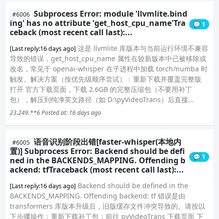
Subprocess Error: module 'llvmlite.bind
#6006
ing' has no attribute 'get_host_cpu_name'Tra
💬 1
ceback (most recent call last):...
这是 llvmlite 库版本与当前运行环境不兼容
[Last reply:16 days ago]
导致的错误，get_host_cpu_name 属性在较新版本中已被移除或
改名，常见于 openai-whisper 在子进程中加载 torch/numba 时
触发。解决方案（按优先级顺序尝试）：重新下载并覆盖完整版
打开 官方下载页面，下载 2.6GB 的完整压缩包（不要用补丁
包），解压到纯净英文路径（如 D:\pyVideoTrans）后直接...
23.249.**6
Posted at: 16 days ago
语音识别阶段出错[faster-whisper(本地内
#6005
置)] Subprocess Error: Backend should be defi
💬 1
ned in the BACKENDS_MAPPING. Offending b
ackend: tfTraceback (most recent call last):...
Backend should be defined in the
[Last reply:16 days ago]
BACKENDS_MAPPING. Offending backend: tf 错误是由
transformers 库版本升级后，旧版缓存文件冲突导致的。请按以
下步骤操作：重新下载补丁包：前往 pyVideoTrans 下载页面 下