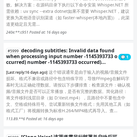
败。解决方案：在源码目录下执行以下命令安装 Whisper.NET 所
需依赖：uv sync --extra dotnet如果不需要 Whisper.NET，建议
更换为其他语音识别渠道（如 faster-whisper(本地内置)），此渠
道更稳定且无需...
240e:**:c951
Posted at: 16 days ago
decoding subtitles: Invalid data found
#5999
when processing input number -1145393733 o
💬 1
ccurred) number -1145393733 occurred)...
这个错误通常是由于输入的视频/音频文件
[Last reply:16 days ago]
损坏、格式不兼容或路径中包含特殊字符，导致FFmpeg在解码字
幕时无法正确处理数据。请按以下步骤排查：检查源文件：确认视
频/音频文件是否可以正常播放，是否有完整的数据。简化路径：
将文件移到浅层目录（如 D:\test.mp4），且路径中不要包含中
文、空格或特殊符号。尝试重新转换文件格式：先用其他工具（如
格式工厂）将视频转换为标准H.264/MP4格式再导入。查...
113.89.**6
Posted at: 16 days ago