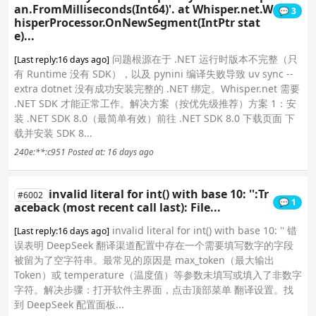
an.FromMilliseconds(Int64)'. at Whisper.net.W
💬 3
hisperProcessor.OnNewSegment(IntPtr stat
e)...
问题根源在于 .NET 运行时版本不完整（只
[Last reply:16 days ago]
有 Runtime 没有 SDK），以及 pynini 编译失败导致 uv sync --
extra dotnet 没有成功安装完整的 .NET 绑定。Whisper.net 需要
.NET SDK 才能正常工作。解决方案（按优先级推荐）方案 1：安
装 .NET SDK 8.0（最简单有效）前往 .NET SDK 8.0 下载页面 下
载并安装 SDK 8...
240e:**:c951
Posted at: 16 days ago
invalid literal for int() with base 10: '':Tr
#6002
💬 1
aceback (most recent call last): File...
invalid literal for int() with base 10: '' 错
[Last reply:16 days ago]
误表明 DeepSeek 翻译渠道配置中存在一个需要填写数字的字段
被留为了空字符串。最常见的原因是 max_token（最大输出
Token）或 temperature（温度值）等参数未填写或填入了非数字
字符。解决步骤：打开软件主界面，点击顶部菜单 翻译设置。找
到 DeepSeek 配置面板...