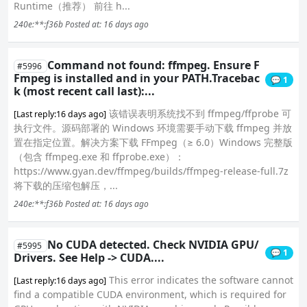
Runtime（推荐） 前往 h...
240e:**:f36b
Posted at: 16 days ago
Command not found: ffmpeg. Ensure F
#5996
Fmpeg is installed and in your PATH.Tracebac
💬 1
k (most recent call last):...
该错误表明系统找不到 ffmpeg/ffprobe 可
[Last reply:16 days ago]
执行文件。源码部署的 Windows 环境需要手动下载 ffmpeg 并放
置在指定位置。解决方案下载 FFmpeg（≥ 6.0）Windows 完整版
（包含 ffmpeg.exe 和 ffprobe.exe）：
https://www.gyan.dev/ffmpeg/builds/ffmpeg-release-full.7z
将下载的压缩包解压，...
240e:**:f36b
Posted at: 16 days ago
No CUDA detected. Check NVIDIA GPU/
#5995
💬 1
Drivers. See Help -> CUDA....
This error indicates the software cannot
[Last reply:16 days ago]
find a compatible CUDA environment, which is required for