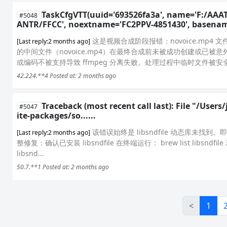
TaskCfgVTT(uuid='693526fa3a', name='F:/AA
#5048
ANTR/FFCC', noextname='FC2PPV-4851430', basename
这是视频合成阶段报错：novoice.mp
[Last reply:2 months ago]
的中间文件（novoice.mp4）在最终合成前未被成功创建或已
或编码不被支持导致 ffmpeg 分离失败。处理过程中临时文件被
42.224.**4
Posted at: 2 months ago
Traceback (most recent call last): File "/Us
#5047
ite-packages/so......
该错误始终是 libsndfile 动态库未找到。即使
[Last reply:2 months ago]
整修复：确认已安装 libsndfile 在终端运行： brew list libsndfil
libsnd...
50.7.**1
Posted at: 2 months ago
<
1