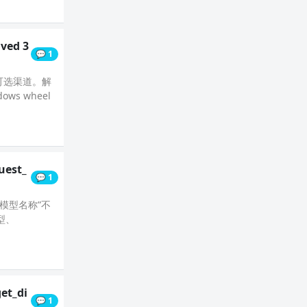
lved 3
💬 1
s 可选渠道。解
s wheel
quest_
💬 1
“模型名称”不
型、
et_di
💬 1