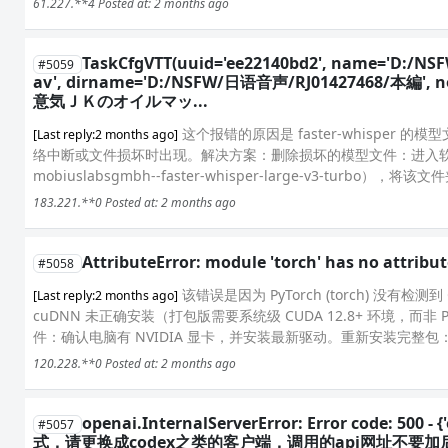
61.227.**4
Posted at: 2 months ago
TaskCfgVTT(uuid='ee22140bd2', name
#5059
av', dirname='D:/NSFW/日语音声/RJ01427468/本編
意気ＪＫのオイルマッ...
这个报错的原因是 faster-whisper 的
[Last reply:2 months ago]
络中断或文件损坏时出现。解决方案：删除损坏的模型文件：进入软件根目
mobiuslabsgmbh--faster-whisper-large-v3-turbo），将该文
183.221.**0
Posted at: 2 months ago
AttributeError: module 'torch' has no attribute
#5058
该错误是因为 PyTorch (torch) 没有检
[Last reply:2 months ago]
cuDNN 未正确安装（打包版需要系统级 CUDA 12.8+ 环境，
件：确认电脑有 NVIDIA 显卡，并安装最新驱动。重新安装完整包
120.228.**0
Posted at: 2 months ago
openai.InternalServerError: Error code: 5
#5057
式，请更换成codex之类的客户端，调用的api网址不要加后缀', 'type': '