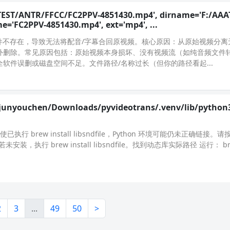
ATEST/ANTR/FFCC/FC2PPV-4851430.mp4', dirname='F:/AAA
='FC2PPV-4851430.mp4', ext='mp4', ...
4 文件不存在，导致无法将配音/字幕合回原视频。核心原因：从原始视频分
被意外删除。常见原因包括：原始视频本身损坏、没有视频流（如纯音频文件转
安全软件误删或磁盘空间不足。文件路径/名称过长（但你的路径看起...
ers/junyouchen/Downloads/pyvideotrans/.venv/lib/python
已执行 brew install libsndfile，Python 环境可能仍未正确链接
e 若未安装，执行 brew install libsndfile。找到动态库实际路径 运行： brew
2
3
...
49
50
>