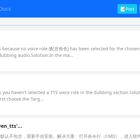
Docs
📝Post
rs because no voice role (配音角色) has been selected for the chosen
dubbing audio.Solution:In the ma...
 you haven't selected a TTS voice role in the dubbing section.Solu
rst choose the Targ...
n_tts'...
该模块默认不包含，需要手动安装。解决方案：打开命令行（CMD），进入软