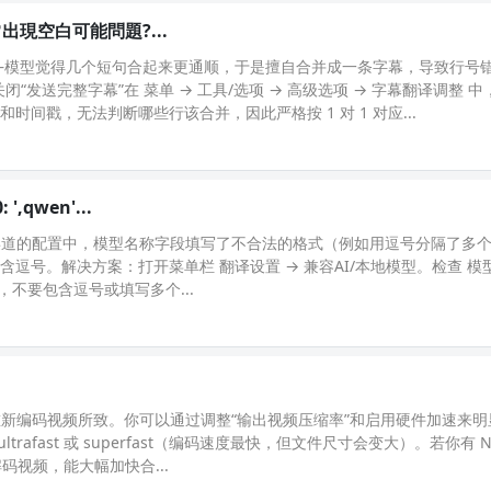
現空白可能問題?...
题——模型觉得几个短句合起来更通顺，于是擅自合并成一条字幕，导致行号
送完整字幕”在 菜单 → 工具/选项 → 高级选项 → 字幕翻译调整 中
和时间戳，无法判断哪些行该合并，因此严格按 1 对 1 对应...
: ',qwen'...
译渠道的配置中，模型名称字段填写了不合法的格式（例如用逗号分隔了多
包含逗号。解决方案：打开菜单栏 翻译设置 → 兼容AI/本地模型。检查 模
st），不要包含逗号或填写多个...
g 重新编码视频所致。你可以通过调整“输出视频压缩率”和启用硬件加速来
trafast 或 superfast（编码速度最快，但文件尺寸会变大）。若你有 NV
解码视频，能大幅加快合...