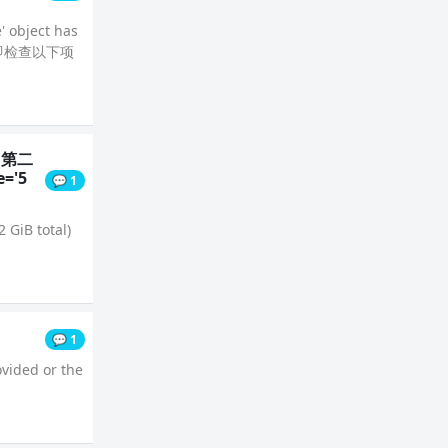
ject has
立即检查以下项
营【第二
='5
💬 1
 GiB total)
💬 1
ovided or the