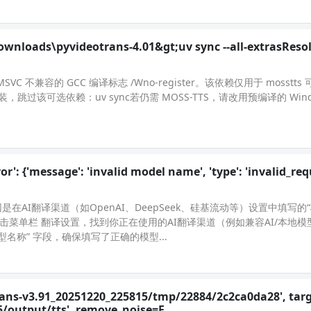
ownloads\pyvideotrans-4.01&gt;uv sync --all-extrasReso
C 不兼容的 GCC 编译标志 /Wno-register。该依赖仅用于 mosstt
过该可选依赖：uv sync若仍需 MOSS-TTS，请改用预编译的 Window
or': {'message': 'invalid model name', 'type': 'invalid_re
”，原因是在AI翻译渠道（如OpenAI、DeepSeek、硅基流动等）设置中填写的
击菜单栏 翻译设置，找到你正在使用的AI翻译渠道（例如兼容AI/本地模
“模型名称” 字段，确保填写了正确的模型...
rans-v3.91_20251220_225815/tmp/22884/2c2ca0da28', targ
/output/tts', remove_noise=F...