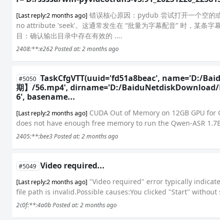
错误核心原因：pydub 尝试打开一个空的或无效的音
[Last reply:2 months ago]
no attribute 'seek'。这通常发生在 “批量为字幕配音” 
目：确认输出目录中存在有效的 ....
2408:**:e262
Posted at: 2 months ago
TaskCfgVTT(uuid='fd51a8beac', name=
#5050
期】/56.mp4', dirname='D:/BaiduNetdiskDow
6', basename...
CUDA Out of Memory on 12GB GPU for Qwe
[Last reply:2 months ago]
does not have enough free memory to run the Qwen-ASR 1.7B 
2405:**:bee3
Posted at: 2 months ago
Video required...
#5049
"Video required" error typically indicat
[Last reply:2 months ago]
file path is invalid.Possible causes:You clicked "Start" without 
2c0f:**:4a0b
Posted at: 2 months ago