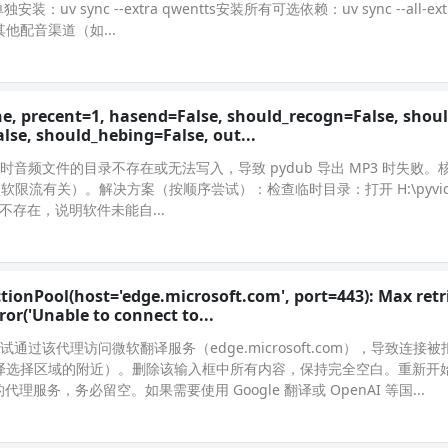
uv sync --extra qwentts安装所有可选依赖：uv sync --all-e
他配音渠道（如...
e, precent=1, hasend=False, should_recogn=False, shoul
se, should_hebing=False, out...
成临时音频文件的目录不存在或无法写入，导致 pydub 导出 MP3 时失败
限流有关）。解决方案（按顺序尝试）：检查临时目录：打开 H:\pyvideo
在。若不存在，说明软件未能自...
ionPool(host='edge.microsoft.com', port=443): Max retr
or('Unable to connect to...
该代理访问微软翻译服务（edge.microsoft.com），导致连接
翻译选择区域的附近）。删除该输入框中所有内容，保持完全空白。重新开
，务必留空。如果需要使用 Google 翻译或 OpenAI 等国...