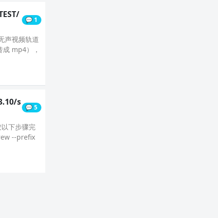
TEST/
💬 1
离无声视频轨道
成 mp4），
3.10/s
💬 5
。请按以下步骤完
 --prefix