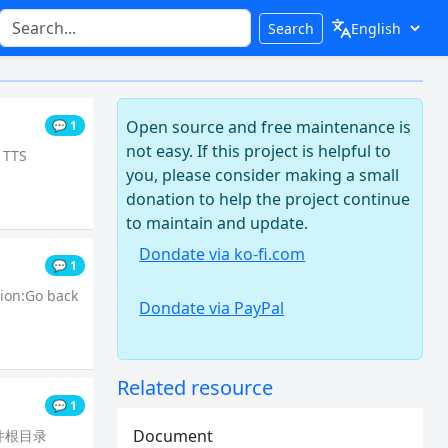
Search
Open source and free maintenance is
💬 1
not easy. If this project is helpful to
 TTS
you, please consider making a small
donation to help the project continue
to maintain and update.
Dondate via ko-fi.com
💬 1
tion:Go back
Dondate via PayPal
Related resource
💬 1
Document
件根目录