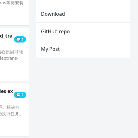
xtras等待安装
Download
GitHub repo
d_tra
💬 1
My Post
。核心原因可能
trans-
ies ex
💬 1
被拒。解决方
始执行任务。