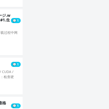
サージ.w
'#1.生
💬 1
动下载过程中网
💬 1
CUDA /
案：检查硬
标准格
💬 1