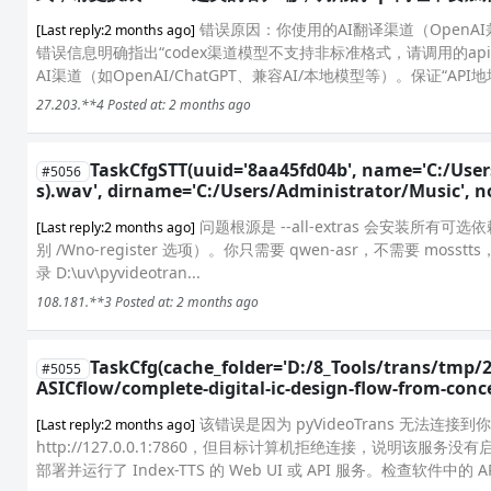
错误原因：你使用的AI翻译渠道（Open
[Last reply:2 months ago]
错误信息明确指出“codex渠道模型不支持非标准格式，请调用的ap
AI渠道（如OpenAI/ChatGPT、兼容AI/本地模型等）。保证“AP
27.203.**4
Posted at: 2 months ago
TaskCfgSTT(uuid='8aa45fd04b', name='C:/Us
#5056
s).wav', dirname='C:/Users/Administrator/Music'
问题根源是 --all-extras 会安装所有可选依赖
[Last reply:2 months ago]
别 /Wno-register 选项）。你只需要 qwen-asr，不需要 moss
录 D:\uv\pyvideotran...
108.181.**3
Posted at: 2 months ago
TaskCfg(cache_folder='D:/8_Tools/trans/tmp/2
#5055
ASICflow/complete-digital-ic-design-flow-from-conc
该错误是因为 pyVideoTrans 无法连接到
[Last reply:2 months ago]
http://127.0.0.1:7860，但目标计算机拒绝连接，说明该服
部署并运行了 Index-TTS 的 Web UI 或 API 服务。检查软件中的 AP