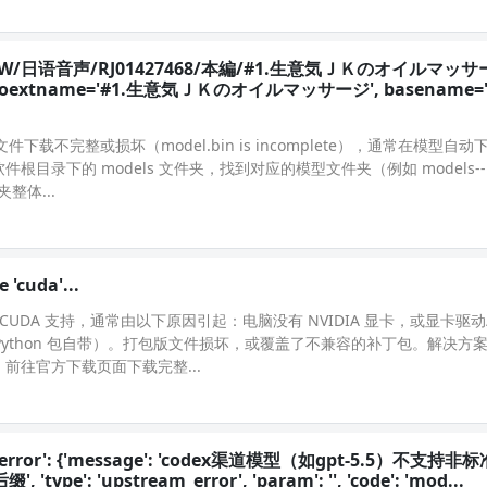
='D:/NSFW/日语音声/RJ01427468/本編/#1.生意気ＪＫのオイルマッ
', noextname='#1.生意気ＪＫのオイルマッサージ', basename=
模型文件下载不完整或损坏（model.bin is incomplete），通常在模型自
录下的 models 文件夹，找到对应的模型文件夹（例如 models--
件夹整体...
 'cuda'...
测到 CUDA 支持，通常由以下原因引起：电脑没有 NVIDIA 显卡，或显卡驱动/ 
而非 Python 包自带）。打包版文件损坏，或覆盖了不兼容的补丁包。解决方
：前往官方下载页面下载完整...
00 - {'error': {'message': 'codex渠道模型（如gpt-5.5）不支持非
upstream_error', 'param': '', 'code': 'mod...