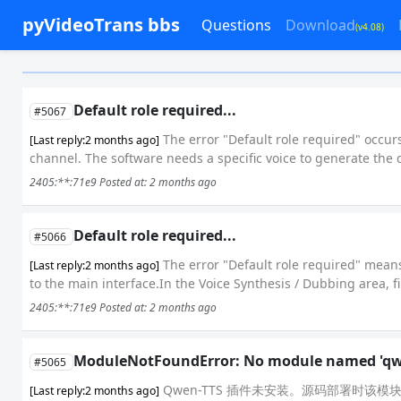
pyVideoTrans bbs
Questions
Download
(v4.08)
Default role required...
#5067
The error "Default role required" occu
[Last reply:2 months ago]
channel. The software needs a specific voice to generate the 
2405:**:71e9
Posted at: 2 months ago
Default role required...
#5066
The error "Default role required" means
[Last reply:2 months ago]
to the main interface.In the Voice Synthesis / Dubbing area, fi
2405:**:71e9
Posted at: 2 months ago
ModuleNotFoundError: No module named 'qwe
#5065
Qwen-TTS 插件未安装。源码部署时
[Last reply:2 months ago]