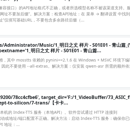
AI兼容接口）的API地址格式不正确，或者所选模型名称不被该渠道支持。
i网址不要加后缀”。解决方案：检查API地址：在 菜单 → 翻译设置 中找
I地址”仅填写基础URL，不要包含多余路径后缀（...
ers/Administrator/Music/1_明日之丈 样片 - S01E01 - 青山篇_(
, noextname='1_明日之丈 样片 - S01E01 - 青山篇...
，其中 mosstts 依赖的 pynini==2.1.6 在 Windows + MSVC 环
tts，因此不要使用 --all-extras。解决方案：仅安装 qwen-asr 所需的
9200/78cc4cfbe6', target_dir='F:/1_VideoBuffer/73_ASIC_
ept-to-silicon/7-trans/【卡卡...
你本机的 Index-TTS 服务（本地API）。软件尝试通过 HTTP 连接到
务没有启动或地址/端口配置不正确。解决方法：启动 Index-TTS 服务：确保
I 地址：...