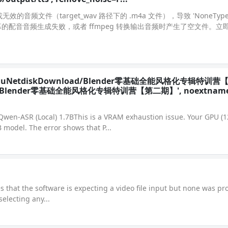
频文件（target_wav 路径下的 .m4a 文件），导致 'NoneType' ob
时，某条字幕的配音音频生成失败，或者 ffmpeg 转换输出音频时产生了空文件。
'D:/BaiduNetdiskDownload/Blender零基础全能风格化专辑特训
nload/Blender零基础全能风格化专辑特训营【第二期】', noextname
n-ASR (Local) 1.7BThis is a VRAM exhaustion issue. Your GPU (12
model. The error shows that P...
es that the software is expecting a video file input but none was pr
selecting any...