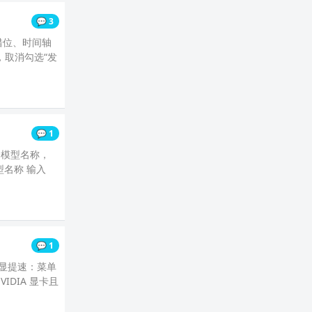
💬 3
错位、时间轴
，取消勾选“发
💬 1
个模型名称，
型名称 输入
💬 1
明显提速：菜单
IDIA 显卡且