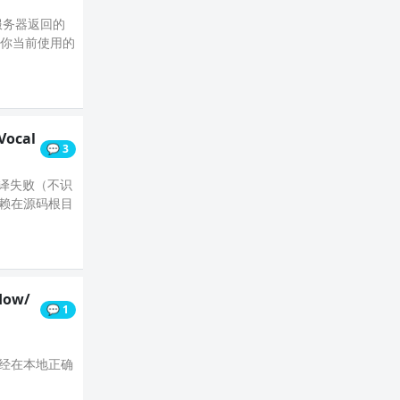
服务器返回的
到你当前使用的
Vocal
💬 3
境下编译失败（不识
额外依赖在源码根目
flow/
💬 1
你已经在本地正确