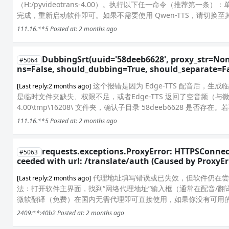
（H:/pyvideotrans-4.00）。执行以下任一命令（推荐第一条）：单独安装：
完成，重新启动软件即可。如果不需要使用 Qwen-TTS，请切换至其
111.16.**5
Posted at: 2 months ago
DubbingSrt(uuid='58deeb6628', proxy_str=Non
#5064
ns=False, should_dubbing=True, should_separate=Fal
这个报错是因为 Edge-TTS 配音后，生
[Last reply:2 months ago]
是临时文件夹缺失、权限不足，或者Edge-TTS 返回了空音频（与微软
4.00\tmp\16208\ 文件夹，确认子目录 58deeb6628 是否存
111.16.**5
Posted at: 2 months ago
requests.exceptions.ProxyError: HTTPSConnect
#5063
ceeded with url: /translate/auth (Caused by ProxyErr
代理地址填写错误或已失效，但软件仍在尝试通过
[Last reply:2 months ago]
法：打开软件主界面，找到“网络代理地址”输入框（通常在配音/
微软翻译（免费）在国内无需代理即可直接使用，如果你没有可用的代理服务
2409:**:40b2
Posted at: 2 months ago