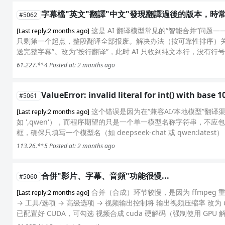
字幕檔"英文"翻譯"中文"發現翻譯過後的版本，時常出
#5062
这是 AI 翻译模型常见的“智能合并”问
[Last reply:2 months ago]
只剩第一个起点，整段翻译全部报废。解决办法（按可靠性排序）关闭“发
送完整字幕”。改为“按行翻译”，此时 AI 只收到纯文本行，没有行号
61.227.**4
Posted at: 2 months ago
ValueError: invalid literal for int() with base 10
#5061
这个错误是因为在“兼容AI/本地模型”翻
[Last reply:2 months ago]
如 ',qwen'），而程序期望的只是一个单一模型名称字符串，不应
框，确保只填写一个模型名（如 deepseek-chat 或 qwen:late
113.26.**5
Posted at: 2 months ago
合併"影片、字幕、音頻"功能很慢...
#5060
合并（合成）环节较慢，是因为 ffmpe
[Last reply:2 months ago]
→ 工具/选项 → 高级选项 → 视频输出控制将 输出视频压缩率 改为 ul
已配置好 CUDA，可勾选 视频合成 cuda 硬解码（强制使用 GPU 