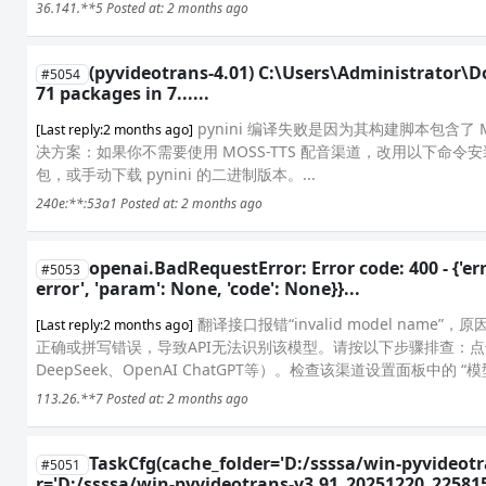
36.141.**5
Posted at: 2 months ago
(pyvideotrans-4.01) C:\Users\Administrator\D
#5054
71 packages in 7......
pynini 编译失败是因为其构建脚本包含了 MSV
[Last reply:2 months ago]
决方案：如果你不需要使用 MOSS-TTS 配音渠道，改用以下命令安装，跳
包，或手动下载 pynini 的二进制版本。...
240e:**:53a1
Posted at: 2 months ago
openai.BadRequestError: Error code: 400 - {'err
#5053
error', 'param': None, 'code': None}}...
翻译接口报错“invalid model name
[Last reply:2 months ago]
正确或拼写错误，导致API无法识别该模型。请按以下步骤排查：点
DeepSeek、OpenAI ChatGPT等）。检查该渠道设置面板中的 
113.26.**7
Posted at: 2 months ago
TaskCfg(cache_folder='D:/ssssa/win-pyvideot
#5051
r='D:/ssssa/win-pyvideotrans-v3.91_20251220_225815