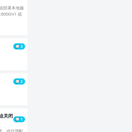
钥或部署本地服
000/v1 或
💬 3
💬 2
主机强迫关闭
💬 1
流，或代理配