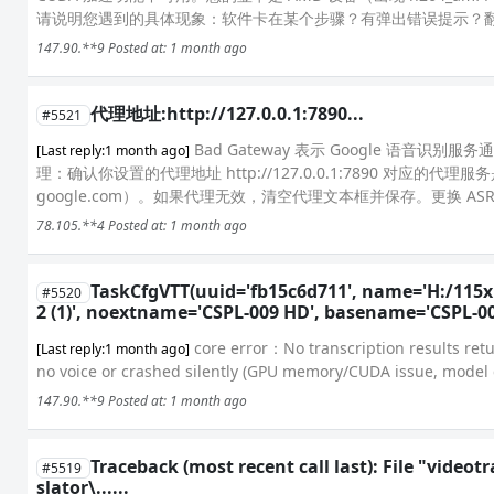
请说明您遇到的具体现象：软件卡在某个步骤？有弹出错误提示？翻译
147.90.**9
Posted at: 1 month ago
代理地址:http://127.0.0.1:7890...
#5521
Bad Gateway 表示 Google 
[Last reply:1 month ago]
理：确认你设置的代理地址 http://127.0.0.1:7890 对应
google.com）。如果代理无效，清空代理文本框并保存。更换 ASR
78.105.**4
Posted at: 1 month ago
TaskCfgVTT(uuid='fb15c6d711', name='H:/115x
#5520
2 (1)', noextname='CSPL-009 HD', basename='CSPL-009
core error：No transcription results retu
[Last reply:1 month ago]
no voice or crashed silently (GPU memory/CUDA issue, model c
147.90.**9
Posted at: 1 month ago
Traceback (most recent call last): File "videot
#5519
slator\......