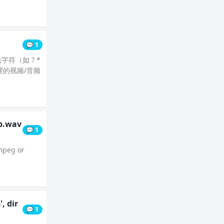
💬 1
符（如 ? *
理的视频/音频
mp.wav
💬 1
fmpeg or
, dir
💬 1