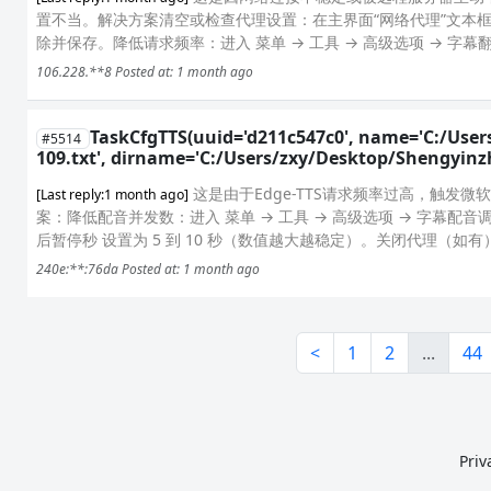
置不当。解决方案清空或检查代理设置：在主界面“网络代理”文本
除并保存。降低请求频率：进入 菜单 → 工具 → 高级选项 → 字幕翻
106.228.**8
Posted at: 1 month ago
TaskCfgTTS(uuid='d211c547c0', name='C:/Us
#5514
109.txt', dirname='C:/Users/zxy/Desktop/Shengyin
这是由于Edge-TTS请求频率过高，触发微软
[Last reply:1 month ago]
案：降低配音并发数：进入 菜单 → 工具 → 高级选项 → 字幕配音
后暂停秒 设置为 5 到 10 秒（数值越大越稳定）。关闭代理（如有
240e:**:76da
Posted at: 1 month ago
<
1
2
...
44
Priv