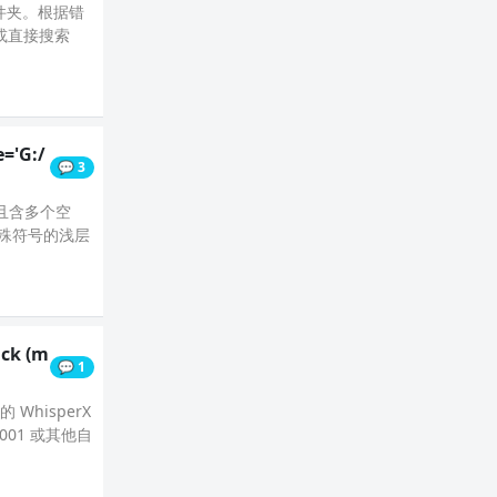
文件夹。根据错
o（或直接搜索
='G:/
💬 3
头且含多个空
、特殊符号的浅层
ck (m
💬 1
WhisperX
001 或其他自