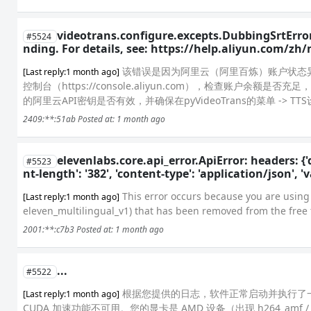
videotrans.configure.excepts.DubbingSrtError
#5524
nding. For details, see: https://help.aliyun.com/zh/
该错误是因为阿里云（阿里百炼）账户状态
[Last reply:1 month ago]
控制台（https://console.aliyun.com），检查账
的阿里云API密钥是否有效，并确保在pyVideoTrans的菜单 -> TTS设置
2409:**:51ab
Posted at: 1 month ago
elevenlabs.core.api_error.ApiError: headers: {'d
#5523
nt-length': '382', 'content-type': 'application/json', 'va
This error occurs because you are usin
[Last reply:1 month ago]
eleven_multilingual_v1) that has been removed from the free 
2001:**:c7b3
Posted at: 1 month ago
...
#5522
根据您提供的日志，软件正常启动并执行了一次音视
[Last reply:1 month ago]
CUDA 加速功能不可用。您的显卡是 AMD 设备（出现 h264_a