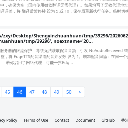
框中，确保为空（国内使用微软翻译无需代理）。如果填写了无效代理地
译调整，将 翻译后暂停秒 设为 5 或 10，保存后重新执行任务。临时切换翻
ers/zxy/Desktop/Shengyinzhuanhuan/tmp/39296/2026062
zhuanhuan/tmp/39296', noextname='20...
服务器的限流保护，导致无法获取配音音频，引发 NoAudioReceived
调整，将 EdgeTTS配音渠道配音并发数 设为 1。增加配音间隔：在同一
）：若你启用了网络代理，可能干扰Edg...
45
46
47
48
49
50
>
acy Policy
Terms of Use
Contact
Document
GitHub
香港