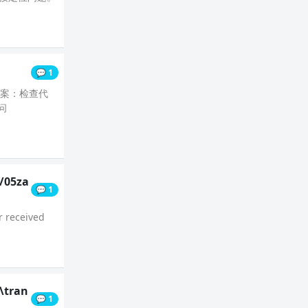
💬 1
方案：检查代
问
i/05za
💬 1
r received
s\tran
💬 1