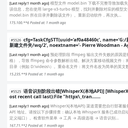
模型文件 model.bin 下载不完整导致加
[Last reply:1 month ago]
误信息，您在使用 large-v3-turbo 模型，找到并删除对应的模型文件夹：mod
model.bin 所在目录并删除该文件）。重新启动软件，再次执...
175.100.**6
Posted at: 1 month ago
cfg=TaskCfgSTT(uuid='af0a48460c', name='G
#5526
新建文件夹/wq/2', noextname='- Pierre Woodman - Agot
预处理阶段 ffmpeg 输出文件失败的原
[Last reply:1 month ago]
格），导致 ffmpeg 命令参数解析出错。解决方案移动视频文件：将视频 
目录（例如 D:\videos\）。重命名文件：将文件名改为简单的英文数字组
15.235.**9
Posted at: 1 month ago
语音识别阶段出错[WhisperX(本地API)] [Whisper
#5525
ost recent call last):File "httpx\_tran......
WhisperX(本地API) 渠道需要您自行部署服
[Last reply:1 month ago]
API 地址。请按以下步骤排查：确认本地 WhisperX 服务已成功启动，且
定义端口）。检查软件菜单 → 工具 → 高级选项 → 语音识别...
167.71.**2
Posted at: 1 month ago