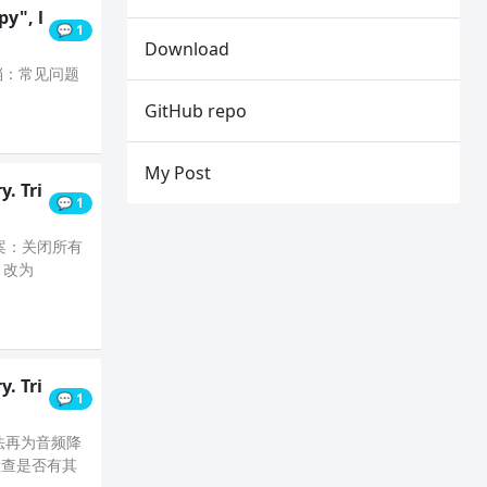
py", l
💬 1
Download
档：常见问题
GitHub repo
My Post
. Tri
💬 1
方案：关闭所有
 改为
. Tri
💬 1
，无法再为音频降
检查是否有其