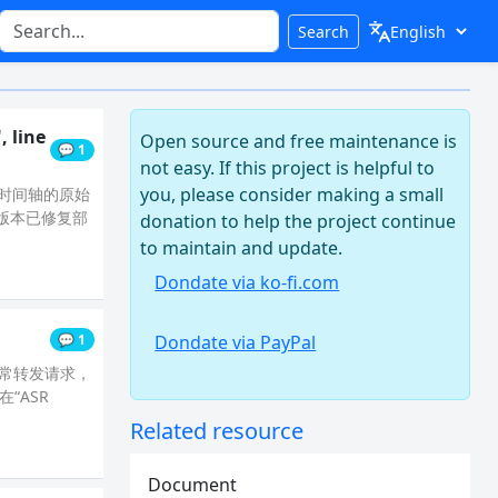
Search
 line
Open source and free maintenance is
💬 1
not easy. If this project is helpful to
you, please consider making a small
字幕时间轴的原始
 该版本已修复部
donation to help the project continue
to maintain and update.
Dondate via ko-fi.com
💬 1
Dondate via PayPal
无法正常转发请求，
“ASR
Related resource
Document