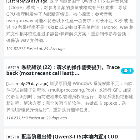
这个问题是由于 Qwen3-TTS 在声音克隆
[Last reply:29 days ago]
（clone）模式下，对参考音频的质量或格式有严格要求，导致
GPU 推理时发生了内部断言错误。核心原因：参考音频
nverguo.wav 可能不符合以下任意一项要求：时长不足 3 秒 或 超
过 10 秒采样率不是 16kHz 或 24kHz不是单声道（Mono）wav 格
式文件损坏或包含过多静音/噪声解决方案：重新制作参考音频：
确保该 wav 文件满...
101.87.**5
Posted at: 29 days ago
系统错误 (22)：请求的操作需要提升。Trace
#5719
💬 1
back (most recent call last):...
错误原因是 Windows 系统权限不足：当软
[Last reply:29 days ago]
件尝试创建子进程池（multiprocessing.Pool）以运行 GPU 加速
的语音识别时，当前进程未以管理员权限运行，导致系统拒绝创建
新进程。解决方案：完全关闭当前软件。右键点击 sp.exe，选
择“以管理员身份运行”。重新执行翻译任务。...
114.233.**3
Posted at: 29 days ago
配音阶段出错 [Qwen3-TTS(本地内置)] CUD
#5718