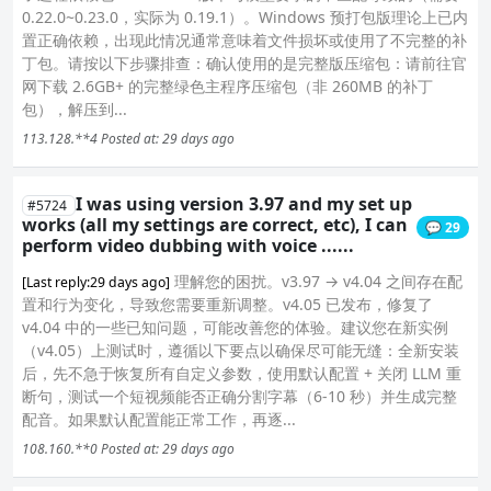
0.22.0~0.23.0，实际为 0.19.1）。Windows 预打包版理论上已内
置正确依赖，出现此情况通常意味着文件损坏或使用了不完整的补
丁包。请按以下步骤排查：确认使用的是完整版压缩包：请前往官
网下载 2.6GB+ 的完整绿色主程序压缩包（非 260MB 的补丁
包），解压到...
113.128.**4
Posted at: 29 days ago
I was using version 3.97 and my set up
#5724
works (all my settings are correct, etc), I can
💬 29
perform video dubbing with voice ......
理解您的困扰。v3.97 → v4.04 之间存在配
[Last reply:29 days ago]
置和行为变化，导致您需要重新调整。v4.05 已发布，修复了
v4.04 中的一些已知问题，可能改善您的体验。建议您在新实例
（v4.05）上测试时，遵循以下要点以确保尽可能无缝：全新安装
后，先不急于恢复所有自定义参数，使用默认配置 + 关闭 LLM 重
断句，测试一个短视频能否正确分割字幕（6‑10 秒）并生成完整
配音。如果默认配置能正常工作，再逐...
108.160.**0
Posted at: 29 days ago