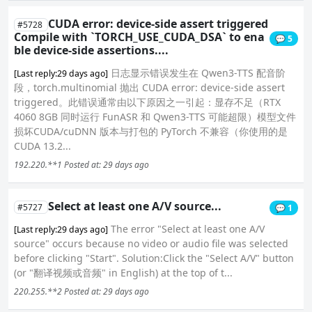
CUDA error: device-side assert triggered
#5728
Compile with `TORCH_USE_CUDA_DSA` to ena
💬 5
ble device-side assertions....
日志显示错误发生在 Qwen3-TTS 配音阶
[Last reply:29 days ago]
段，torch.multinomial 抛出 CUDA error: device-side assert
triggered。此错误通常由以下原因之一引起：显存不足（RTX
4060 8GB 同时运行 FunASR 和 Qwen3-TTS 可能超限）模型文件
损坏CUDA/cuDNN 版本与打包的 PyTorch 不兼容（你使用的是
CUDA 13.2...
192.220.**1
Posted at: 29 days ago
Select at least one A/V source...
#5727
💬 1
The error "Select at least one A/V
[Last reply:29 days ago]
source" occurs because no video or audio file was selected
before clicking "Start". Solution:Click the "Select A/V" button
(or "翻译视频或音频" in English) at the top of t...
220.255.**2
Posted at: 29 days ago