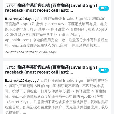
翻译字幕阶段出错 [百度翻译] Invalid SignT
#5723
💬 1
raceback (most recent call last):...
百度翻译报错 Invalid Sign 说明您填写的
[Last reply:29 days ago]
百度翻译 AppID 和密钥（Secret Key）不匹配或填写有误。请按
以下步骤排查：打开 菜单 -> 翻译设置 -> 百度翻译，检查 AppID
和 密钥 是否与百度翻译开放平台（https://fanyi-
api.baidu.com）创建的应用完全一致，注意区分大小写和前后空
格。确认该百度翻译应用状态为“已启用”，并且账户余额充...
240e:**:eaba
Posted at: 29 days ago
翻译字幕阶段出错 [百度翻译] Invalid SignT
#5722
💬 1
raceback (most recent call last):...
百度翻译返回 Invalid Sign，说明您在软件
[Last reply:29 days ago]
中填写的百度翻译 API 的 AppID 和密钥不正确、不匹配或未填
写。按以下步骤检查：打开软件菜单 设置 -> 翻译设置 -> 百度翻
译。确认已正确填写从百度翻译开放平台申请的 AppID 和 密钥
（Secret Key）。注意密钥不要包含多余空格或换行，复制粘贴后
检查首尾。如果还没有百度翻译账户，需先注册并创建应用，获取
免费额度。...