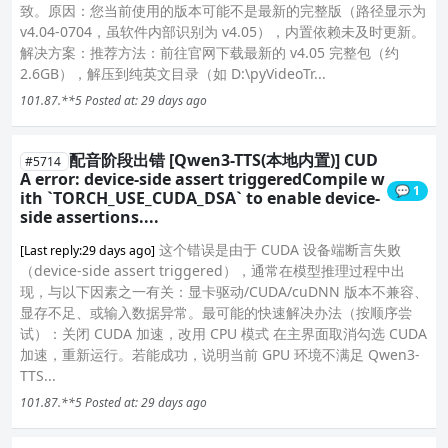
致。原因：您当前使用的版本可能不是最新的完整版（路径显示为
v4.04-0704，虽软件内部识别为 v4.05），内置依赖未及时更新。
解决方案：推荐方法：前往官网下载最新的 v4.05 完整包（约
2.6GB），解压到纯英文目录（如 D:\pyVideoTr...
101.87.**5
Posted at: 29 days ago
配音阶段出错 [Qwen3-TTS(本地内置)] CUD
#5714
A error: device-side assert triggeredCompile w
💬 1
ith `TORCH_USE_CUDA_DSA` to enable device-
side assertions....
这个错误是由于 CUDA 设备端断言失败
[Last reply:29 days ago]
（device-side assert triggered），通常在模型推理过程中出
现，与以下因素之一有关：显卡驱动/CUDA/cuDNN 版本不兼容、
显存不足、或输入数据异常。最可能的快速解决办法（按顺序尝
试）：关闭 CUDA 加速，改用 CPU 模式 在主界面取消勾选 CUDA
加速，重新运行。若能成功，说明当前 GPU 环境不满足 Qwen3-
TTS...
101.87.**5
Posted at: 29 days ago