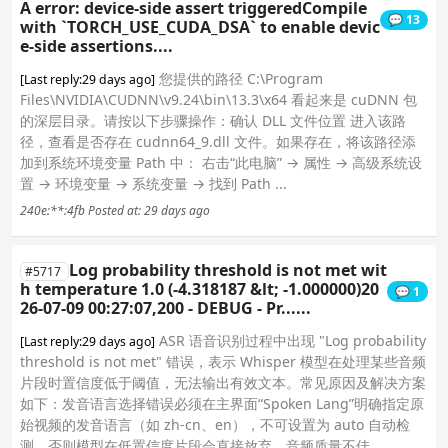
A error: device-side assert triggeredCompile
💬 13
with `TORCH_USE_CUDA_DSA` to enable devic
e-side assertions....
您提供的路径 C:\Program
[Last reply:29 days ago]
Files\NVIDIA\CUDNN\v9.24\bin\13.3\x64 看起来是 cuDNN 包
的深层目录。请按以下步骤操作：确认 DLL 文件位置 进入该路
径，查看是否存在 cudnn64_9.dll 文件。如果存在，将该路径添
加到系统环境变量 Path 中： 右击“此电脑” → 属性 → 高级系统设
置 → 环境变量 → 系统变量 → 找到 Path ...
240e:**:4fb
Posted at: 29 days ago
Log probability threshold is not met wit
#5717
h temperature 1.0 (-4.318187 &lt; -1.000000)20
💬 1
26-07-09 00:27:07,200 - DEBUG - Pr......
ASR 语音识别过程中出现 "Log probability
[Last reply:29 days ago]
threshold is not met" 错误，表示 Whisper 模型在处理某些音频
片段时置信度低于阈值，无法输出有效文本。常见原因及解决方案
如下：发音语言选择错误必须在主界面“Spoken Lang”明确指定原
始视频的发音语言（如 zh-cn、en），不可设置为 auto 自动检
测，否则模型在低置信度片段会直接放弃。音频质量不佳...