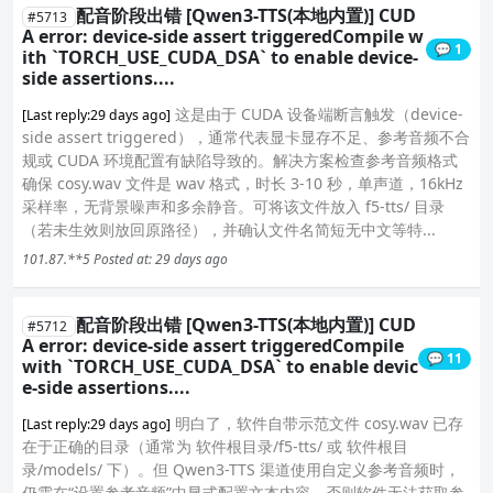
配音阶段出错 [Qwen3-TTS(本地内置)] CUD
#5713
A error: device-side assert triggeredCompile w
💬 1
ith `TORCH_USE_CUDA_DSA` to enable device-
side assertions....
这是由于 CUDA 设备端断言触发（device-
[Last reply:29 days ago]
side assert triggered），通常代表显卡显存不足、参考音频不合
规或 CUDA 环境配置有缺陷导致的。解决方案检查参考音频格式
确保 cosy.wav 文件是 wav 格式，时长 3-10 秒，单声道，16kHz
采样率，无背景噪声和多余静音。可将该文件放入 f5-tts/ 目录
（若未生效则放回原路径），并确认文件名简短无中文等特...
101.87.**5
Posted at: 29 days ago
配音阶段出错 [Qwen3-TTS(本地内置)] CUD
#5712
A error: device-side assert triggeredCompile
💬 11
with `TORCH_USE_CUDA_DSA` to enable devic
e-side assertions....
明白了，软件自带示范文件 cosy.wav 已存
[Last reply:29 days ago]
在于正确的目录（通常为 软件根目录/f5-tts/ 或 软件根目
录/models/ 下）。但 Qwen3-TTS 渠道使用自定义参考音频时，
仍需在“设置参考音频”中显式配置文本内容，否则软件无法获取参