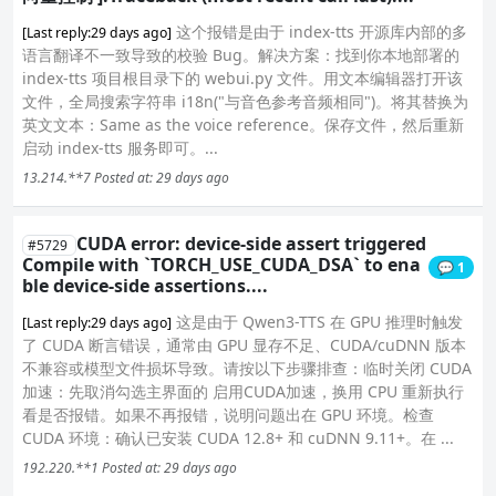
这个报错是由于 index-tts 开源库内部的多
[Last reply:29 days ago]
语言翻译不一致导致的校验 Bug。解决方案：找到你本地部署的
index-tts 项目根目录下的 webui.py 文件。用文本编辑器打开该
文件，全局搜索字符串 i18n("与音色参考音频相同")。将其替换为
英文文本：Same as the voice reference。保存文件，然后重新
启动 index-tts 服务即可。...
13.214.**7
Posted at: 29 days ago
CUDA error: device-side assert triggered
#5729
Compile with `TORCH_USE_CUDA_DSA` to ena
💬 1
ble device-side assertions....
这是由于 Qwen3-TTS 在 GPU 推理时触发
[Last reply:29 days ago]
了 CUDA 断言错误，通常由 GPU 显存不足、CUDA/cuDNN 版本
不兼容或模型文件损坏导致。请按以下步骤排查：临时关闭 CUDA
加速：先取消勾选主界面的 启用CUDA加速，换用 CPU 重新执行
看是否报错。如果不再报错，说明问题出在 GPU 环境。检查
CUDA 环境：确认已安装 CUDA 12.8+ 和 cuDNN 9.11+。在 ...
192.220.**1
Posted at: 29 days ago